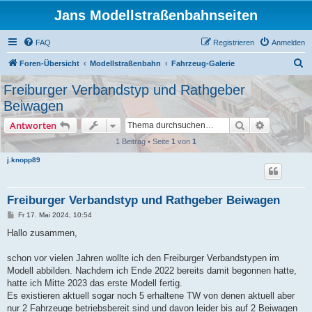
Jans Modellstraßenbahnseiten
FAQ
Registrieren
Anmelden
S
Foren-Übersicht
Modellstraßenbahn
Fahrzeug-Galerie
u
Freiburger Verbandstyp und Rathgeber
c
Beiwagen
h
Suche
Erweiterte
Antworten
e
1 Beitrag • Seite
1
von
1
j.knopp89
Freiburger Verbandstyp und Rathgeber Beiwagen
B
Fr 17. Mai 2024, 10:54
e
i
Hallo zusammen,
t
r
a
schon vor vielen Jahren wollte ich den Freiburger Verbandstypen im
g
Modell abbilden. Nachdem ich Ende 2022 bereits damit begonnen hatte,
hatte ich Mitte 2023 das erste Modell fertig.
Es existieren aktuell sogar noch 5 erhaltene TW von denen aktuell aber
nur 2 Fahrzeuge betriebsbereit sind und davon leider bis auf 2 Beiwagen