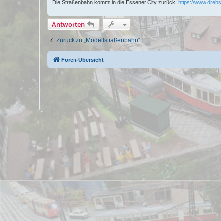
Die Straßenbahn kommt in die Essener City zurück:
https://www.drehs
Antworten
Zurück zu „Modellstraßenbahn“
Foren-Übersicht