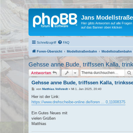
Jans Modellstraß
Hier gibts Antworten auf alle Fra
auf das Banner oben klicken
Schnellzugriff
FAQ
Foren-Übersicht
Modellstraßenbahn
Modellstraßenbahn
Gehsse anne Bude, triffssen Kalla, trink
Antworten
Gehsse anne Bude, triffssen Kalla, trinksse
B
von
Matthias.Vollstedt
»
Mi 1. Jan 2025, 20:40
e
i
Hier ist der Link:
t
https://www.drehscheibe-online.de/foren ... 0,11008375
r
a
g
Ein Gutes Neues mit
vielen Grüßen
Matthias