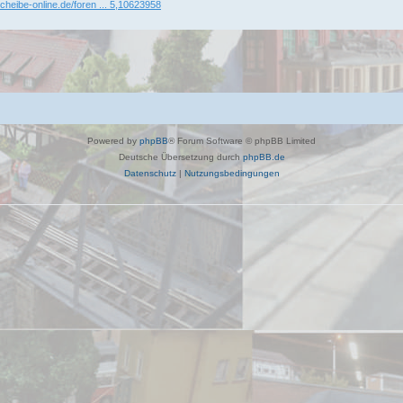
cheibe-online.de/foren ... 5,10623958
Powered by
phpBB
® Forum Software © phpBB Limited
Deutsche Übersetzung durch
phpBB.de
Datenschutz
|
Nutzungsbedingungen