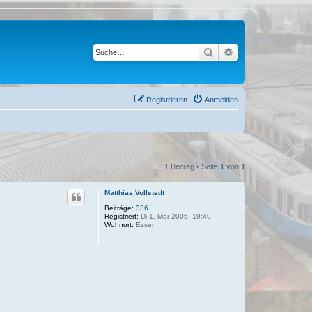
Suche
Erweiterte Suche
Registrieren
Anmelden
1 Beitrag • Seite
1
von
1
Matthias.Vollstedt
Beiträge:
336
Registriert:
Di 1. Mär 2005, 19:49
Wohnort:
Essen