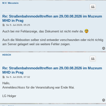
M.V. Wesstein
Re: Straßenbahnmodelltreffen am 29./30.08.2026 im Muzeum
MHD in Prag
B
So 5. Jul 2026, 05:25
e
i
Auch bei mir Fehlanzeige, das Dokument ist nicht mehr da.
t
r
a
Auch die Webseiten selber sind entweder verschwunden oder nicht richtig
g
am Server gelagert weil sie weitere Fehler zeigen.
HOSCH
Re: Straßenbahnmodelltreffen am 29./30.08.2026 im Muzeum
MHD in Prag
B
So 5. Jul 2026, 07:32
e
i
Hallo,
t
Anmeldeschluss für die Veranstaltung war Ende Mai.
r
a
g
LG Holger