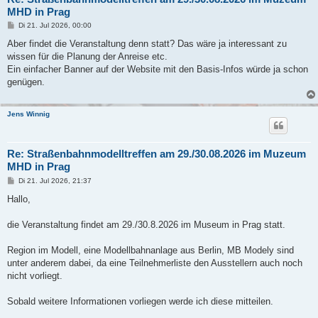
MHD in Prag
B
Di 21. Jul 2026, 00:00
e
i
Aber findet die Veranstaltung denn statt? Das wäre ja interessant zu
t
wissen für die Planung der Anreise etc.
r
a
Ein einfacher Banner auf der Website mit den Basis-Infos würde ja schon
g
genügen.
Jens Winnig
Re: Straßenbahnmodelltreffen am 29./30.08.2026 im Muzeum
MHD in Prag
B
Di 21. Jul 2026, 21:37
e
i
Hallo,
t
r
a
die Veranstaltung findet am 29./30.8.2026 im Museum in Prag statt.
g
Region im Modell, eine Modellbahnanlage aus Berlin, MB Modely sind
unter anderem dabei, da eine Teilnehmerliste den Ausstellern auch noch
nicht vorliegt.
Sobald weitere Informationen vorliegen werde ich diese mitteilen.