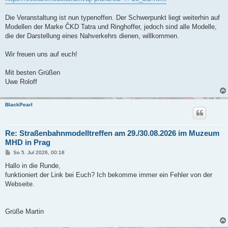
Die Veranstaltung ist nun typenoffen. Der Schwerpunkt liegt weiterhin auf
Modellen der Marke ČKD Tatra und Ringhoffer, jedoch sind alle Modelle,
die der Darstellung eines Nahverkehrs dienen, willkommen.
Wir freuen uns auf euch!
Mit besten Grüßen
Uwe Roloff
BlackPearl
Re: Straßenbahnmodelltreffen am 29./30.08.2026 im Muzeum
MHD in Prag
B
So 5. Jul 2026, 00:18
e
i
Hallo in die Runde,
t
funktioniert der Link bei Euch? Ich bekomme immer ein Fehler von der
r
a
Webseite.
g
Grüße Martin