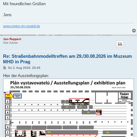
Mit freundlichen Grüßen
Jens
www.region-im-modell.de
Jan Ruppert
Site Admin
Re: Straßenbahnmodelltreffen am 29./30.08.2026 im Muzeum
MHD in Prag
B
So 2. Aug 2026, 20:45
e
i
Hier der Ausstellungsplan:
t
r
a
g