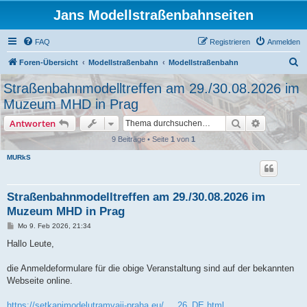
Jans Modellstraßenbahnseiten
FAQ
Registrieren
Anmelden
S
Foren-Übersicht
Modellstraßenbahn
Modellstraßenbahn
u
Straßenbahnmodelltreffen am 29./30.08.2026 im
c
Muzeum MHD in Prag
h
Suche
Erweiterte
Antworten
e
9 Beiträge • Seite
1
von
1
MURkS
Straßenbahnmodelltreffen am 29./30.08.2026 im
Muzeum MHD in Prag
B
Mo 9. Feb 2026, 21:34
e
i
Hallo Leute,
t
r
a
die Anmeldeformulare für die obige Veranstaltung sind auf der bekannten
g
Webseite online.
https://setkanimodelutramvaji-praha.eu/ ... 26_DE.html