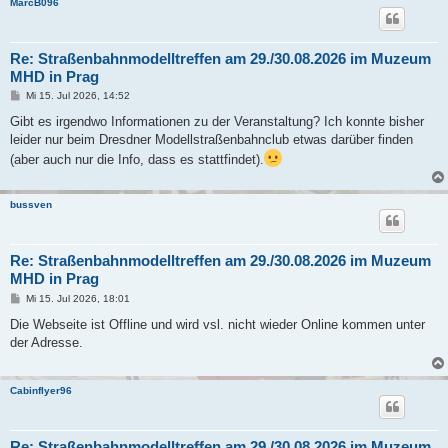
MarcB096
Re: Straßenbahnmodelltreffen am 29./30.08.2026 im Muzeum
MHD in Prag
B
Mi 15. Jul 2026, 14:52
e
i
Gibt es irgendwo Informationen zu der Veranstaltung? Ich konnte bisher
t
leider nur beim Dresdner Modellstraßenbahnclub etwas darüber finden
r
a
(aber auch nur die Info, dass es stattfindet).
g
bussven
Re: Straßenbahnmodelltreffen am 29./30.08.2026 im Muzeum
MHD in Prag
B
Mi 15. Jul 2026, 18:01
e
i
Die Webseite ist Offline und wird vsl. nicht wieder Online kommen unter
t
der Adresse.
r
a
g
Cabinflyer96
Re: Straßenbahnmodelltreffen am 29./30.08.2026 im Muzeum