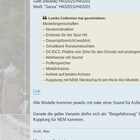
Gelb (neutral) H43202S/H43202
Weiß "Sersa" H43201S/H43201
Lemke Collection hat geschrieben:
Modelleigenschaften:
– Neukonstruktion
– Erstmals für die Spur H0
– Dauerspitzenlicht weiß/rot
– Schaltbare Rundumleuchten
– DC/DCC-Platine von Zimo für den Einsatz auf analogen
– Wahlweise mit Sound
– Pufferspeicher
– Metallchassis
– Antrieb auf beiden Achsen
– Kupplung mit NEM-Steckschacht am Heck des Modells
Link
Alle Modelle kommen jeweils mit oder ohne Sound für Außenle
Gerade die gelbe Variante dürfte sich als "Bergefahrzeug" 
Kupplung für NEM kommen.
Gruß, Max