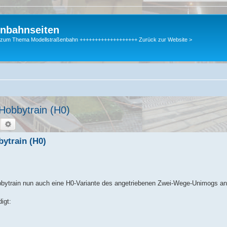
enbahnseiten
gen zum Thema Modellstraßenbahn +++++++++++++++++++ Zurück zur Website >
Hobbytrain (H0)
Suche
Erweiterte Suche
ytrain (H0)
bytrain nun auch eine H0-Variante des angetriebenen Zwei-Wege-Unimogs an
igt: