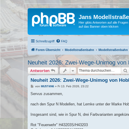
Jans Modellstraß
Hier gibts Antworten auf alle Fra
auf das Banner oben klicken
Schnellzugriff
FAQ
Foren-Übersicht
Modellstraßenbahn
Modellstraßenbahn
Neuheit 2026: Zwei-Wege-Unimog von 
Antworten
Neuheit 2026: Zwei-Wege-Unimog von Hobb
B
von
MU5T4N6
»
Fr 13. Feb 2026, 23:22
e
i
Servus zusammen,
t
r
a
nach den Spur N Modellen, hat Lemke unter der Marke Hob
g
Insgesamt sind, wie in Spur N, drei Farbvarianten angekünd
Rot "Feuerwehr" H43203S/H43203