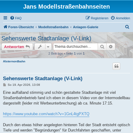
Jans Modellstraßenbahnseiten
FAQ
Registrieren
Anmelden
S
Foren-Übersicht
Modellstraßenbahn
Anlagen-Galerie
u
Sehenswerte Stadtanlage (V-Link)
c
Suche
Erweiterte
Antworten
h
2 Beiträge • Seite
1
von
1
e
Alsternordbahn
Sehenswerte Stadtanlage (V-Link)
B
So 19. Apr 2026, 13:08
e
i
Eine auffalland stimmig und schön gestaltete Stadtanlage mit viel
t
Straßenbahnbetrieb fand ich eben in diesem Video von der Intermodellbau
r
a
dargestellt (leider mit Werbeunterbrechung) ab ca. Minute 17:15.
g
https://www.youtube.com/watch?v=1GnL4tgPXTQ
Durch den etwas höher angelegten hinteren Teil der Stadt entsteht optisch
Tiefe und werden "Begründungen" für Durchfahrten geschaffen, unter