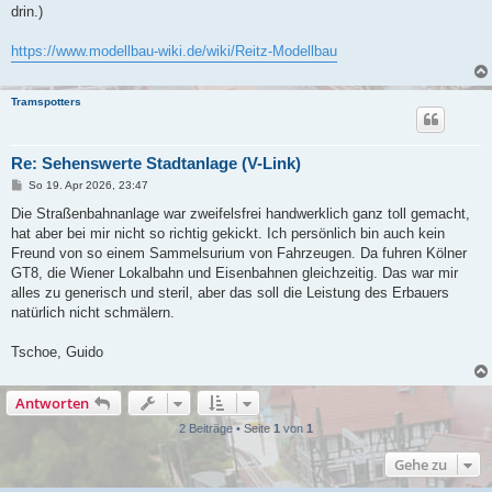
drin.)
https://www.modellbau-wiki.de/wiki/Reitz-Modellbau
Tramspotters
Re: Sehenswerte Stadtanlage (V-Link)
B
So 19. Apr 2026, 23:47
e
i
Die Straßenbahnanlage war zweifelsfrei handwerklich ganz toll gemacht,
t
hat aber bei mir nicht so richtig gekickt. Ich persönlich bin auch kein
r
a
Freund von so einem Sammelsurium von Fahrzeugen. Da fuhren Kölner
g
GT8, die Wiener Lokalbahn und Eisenbahnen gleichzeitig. Das war mir
alles zu generisch und steril, aber das soll die Leistung des Erbauers
natürlich nicht schmälern.
Tschoe, Guido
Antworten
2 Beiträge • Seite
1
von
1
Gehe zu