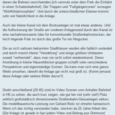
denen die Bahnen verschwinden (ich vermute unter dem Park die Einfahrt
in einen Schattenbahnhof). Die Treppen und "Fußgängerzonen" erzeugen
"Wohlfühlatmosphäre". Und durch die unterschiedlichen Ebenen kommt
sehr viel Natürlichkeit in die Anlage.
Auch der kleine Kanal mit dem Bootsanleger ist mal etwas anderes. Und
die Auflockerung der Straße am vorderen Anlagenrand durch den Kanal ist
eine nachahmenswerte Idee für konventionelle Straßenbahnstrecken; der
hoch liegende Park ist durch das große Tor ein Hingucker.
Die an sich sattsam bekannten Stadthäuser wurden alle farblich verändert
und durch manch kleine "Veredelung" und einige größere Umbauten
soweit "verfremdet", dass man sie nicht sofort wiedererkennt. Deren
Anordnung in kleine Häuserblöcke/-gruppen schafft viele verschiedene
Perspektiven und eigenständige Szenen. Da kann man sich eine ganze
Weile umsehen, obwohl die Anlage gar nicht mal groß ist. (Kennt jemand
diese Anlage oder weitere Bilder davon?)
Direkt anschließend (20:45) sind im Video Szenen vom Anhalter Bahnhof
in H0 zu sehen, die auch kurz zeigen, wie gut bei viel (sehr viel!) Platz
wirklich großstädtisch dimensionierte Straßenbahn-Gleisanlagen wirken.
Die modellbauerische Leistung von Gehard Reitz ist ohnehin fantastisch.
Wenn ich das richtig verstanden habe, stecken da 25 Jahre Arbeit drin.
(Die Anlage ist gerade in fast jedem Video und Beitrag aus Dortmund